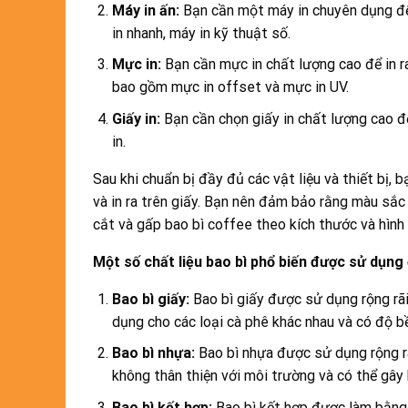
Máy in ấn:
Bạn cần một máy in chuyên dụng để i
in nhanh, máy in kỹ thuật số.
Mực in:
Bạn cần mực in chất lượng cao để in ra
bao gồm mực in offset và mực in UV.
Giấy in:
Bạn cần chọn giấy in chất lượng cao đ
in.
Sau khi chuẩn bị đầy đủ các vật liệu và thiết bị,
và in ra trên giấy. Bạn nên đảm bảo rằng màu sắc v
cắt và gấp bao bì coffee theo kích thước và hìn
Một số chất liệu bao bì phổ biến được sử dụng
Bao bì giấy:
Bao bì giấy được sử dụng rộng rãi 
dụng cho các loại cà phê khác nhau và có độ b
Bao bì nhựa:
Bao bì nhựa được sử dụng rộng rãi
không thân thiện với môi trường và có thể gây 
Bao bì kết hợp:
Bao bì kết hợp được làm bằng c