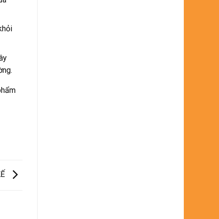
khỏi
ây
ờng.
 phẩm
KẾ