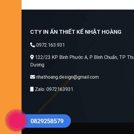
CTY IN ẤN THIẾT KẾ NHẬT HOÀNG
0972.163.931
122/23 KP. Bình Phước A, P. Bình Chuẩn, TP Thu
Dương
nhathoang.design@gmail.com
Zalo: 0972163931
0829258579