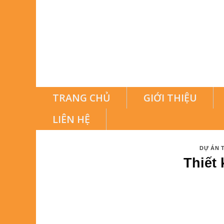
TRANG CHỦ
GIỚI THIỆU
LIÊN HỆ
DỰ ÁN T
Thiết 