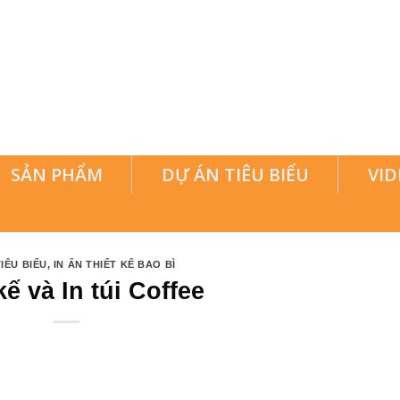
SẢN PHẨM
DỰ ÁN TIÊU BIỂU
VID
IÊU BIỂU
,
IN ẤN THIẾT KẾ BAO BÌ
kế và In túi Coffee