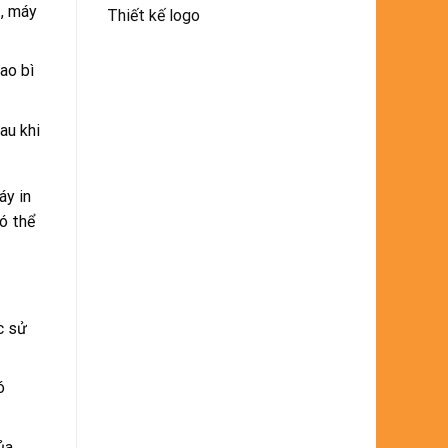
t, máy
Thiết kế logo
ao bì
au khi
áy in
có thể
c sử
ó
ủa