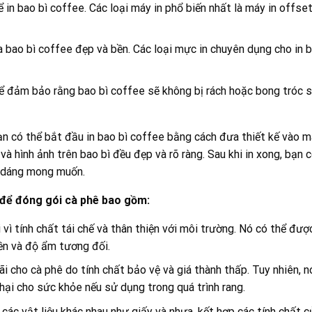
n bao bì coffee. Các loại máy in phổ biến nhất là máy in offse
 bao bì coffee đẹp và bền. Các loại mực in chuyên dụng cho in b
ể đảm bảo rằng bao bì coffee sẽ không bị rách hoặc bong tróc s
 bạn có thể bắt đầu in bao bì coffee bằng cách đưa thiết kế vào m
à hình ảnh trên bao bì đều đẹp và rõ ràng. Sau khi in xong, bạn 
h dáng mong muốn.
 để đóng gói cà phê bao gồm:
vì tính chất tái chế và thân thiện với môi trường. Nó có thể đượ
ền và độ ẩm tương đối.
 cho cà phê do tính chất bảo vệ và giá thành thấp. Tuy nhiên, n
hại cho sức khỏe nếu sử dụng trong quá trình rang.
ác vật liệu khác nhau như giấy và nhựa, kết hợp các tính chất c