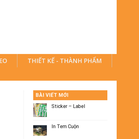
EO
THIẾT KẾ - THÀNH PHẨM
BÀI VIẾT MỚI
Sticker – Label
In Tem Cuộn