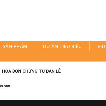
SẢN PHẨM
DỰ ÁN TIÊU BIỂU
VID
HÓA ĐƠN CHỨNG TỪ BÁN LẺ
ủa bạn.