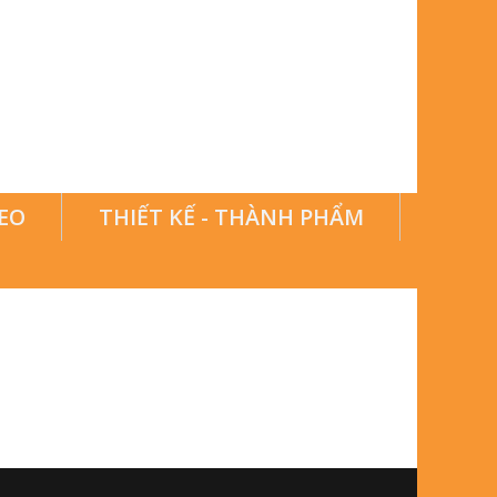
EO
THIẾT KẾ - THÀNH PHẨM